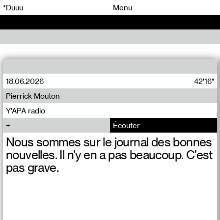
00
00
*Duuu
Menu
00
00
18.06.2026
42'16"
Pierrick Mouton
Y’APA radio
Écouter
Nous sommes sur le journal des bonnes
nouvelles. Il n’y en a pas beaucoup. C’est
pas grave.